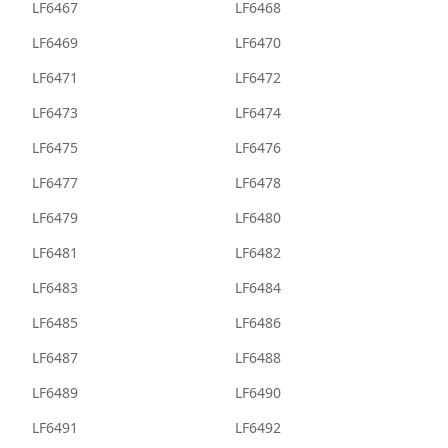
LF6467
LF6468
LF6469
LF6470
LF6471
LF6472
LF6473
LF6474
LF6475
LF6476
LF6477
LF6478
LF6479
LF6480
LF6481
LF6482
LF6483
LF6484
LF6485
LF6486
LF6487
LF6488
LF6489
LF6490
LF6491
LF6492