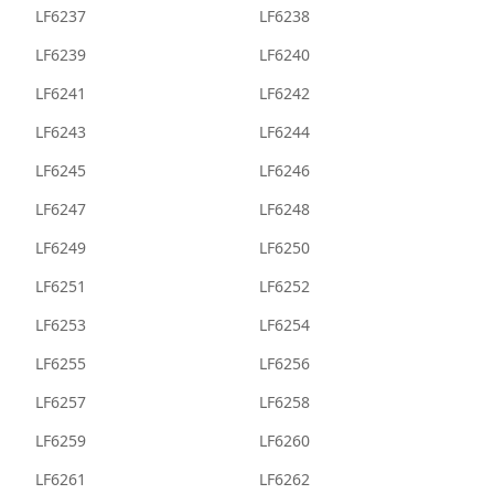
LF6237
LF6238
LF6239
LF6240
LF6241
LF6242
LF6243
LF6244
LF6245
LF6246
LF6247
LF6248
LF6249
LF6250
LF6251
LF6252
LF6253
LF6254
LF6255
LF6256
LF6257
LF6258
LF6259
LF6260
LF6261
LF6262