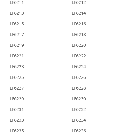
LF6211
LF6212
LF6213
LF6214
LF6215
LF6216
LF6217
LF6218
LF6219
LF6220
LF6221
LF6222
LF6223
LF6224
LF6225
LF6226
LF6227
LF6228
LF6229
LF6230
LF6231
LF6232
LF6233
LF6234
LF6235
LF6236