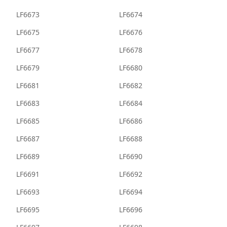
LF6673
LF6674
LF6675
LF6676
LF6677
LF6678
LF6679
LF6680
LF6681
LF6682
LF6683
LF6684
LF6685
LF6686
LF6687
LF6688
LF6689
LF6690
LF6691
LF6692
LF6693
LF6694
LF6695
LF6696