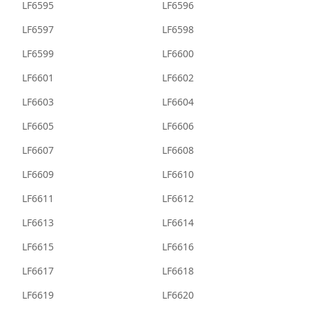
LF6595
LF6596
LF6597
LF6598
LF6599
LF6600
LF6601
LF6602
LF6603
LF6604
LF6605
LF6606
LF6607
LF6608
LF6609
LF6610
LF6611
LF6612
LF6613
LF6614
LF6615
LF6616
LF6617
LF6618
LF6619
LF6620