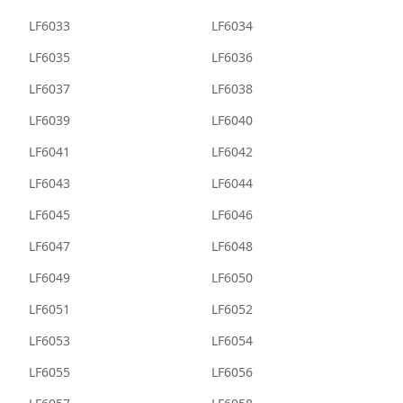
LF6033
LF6034
LF6035
LF6036
LF6037
LF6038
LF6039
LF6040
LF6041
LF6042
LF6043
LF6044
LF6045
LF6046
LF6047
LF6048
LF6049
LF6050
LF6051
LF6052
LF6053
LF6054
LF6055
LF6056