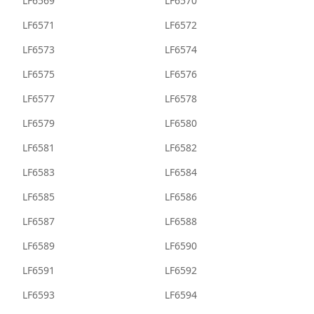
LF6569
LF6570
LF6571
LF6572
LF6573
LF6574
LF6575
LF6576
LF6577
LF6578
LF6579
LF6580
LF6581
LF6582
LF6583
LF6584
LF6585
LF6586
LF6587
LF6588
LF6589
LF6590
LF6591
LF6592
LF6593
LF6594